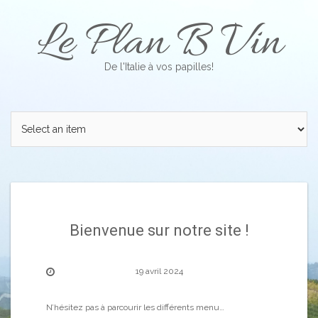
Skip
Le Plan B Vin
to
content
De l'Italie à vos papilles!
Bienvenue sur notre site !
19 avril 2024
N’hésitez pas à parcourir les différents menu…